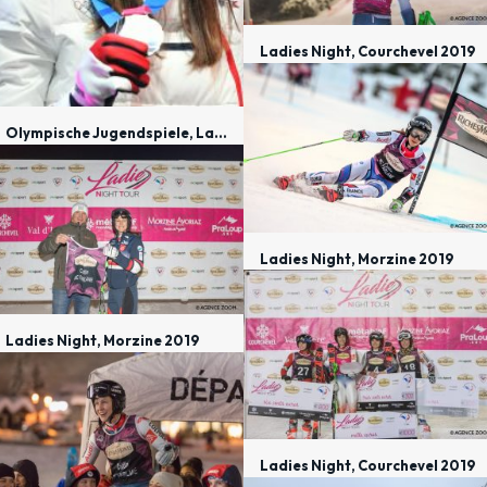
Ladies Night, Courchevel 2019
Olympische Jugendspiele, Lausanne 2020
Ladies Night, Morzine 2019
Ladies Night, Morzine 2019
Ladies Night, Courchevel 2019